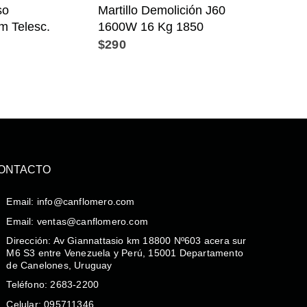
so
Martillo Demolición J60
 Telesc.
1600W 16 Kg 1850
$
290
ONTACTO
Email: info@canflomero.com
Email: ventas@canflomero.com
Dirección: Av Giannattasio km 18800 Nº603 acera sur
M6 S3 entre Venezuela y Perú, 15001 Departamento
de Canelones, Uruguay
Teléfono: 2683-2200
Celular: 095711346