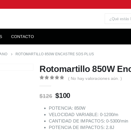
S
CONTACTO
MANO
ROTOMARTILLO 850W ENCASTRE SDS PLUS
Rotomartillo 850W En
( No hay valoraciones aún. )
0
out of 5
$
100
$
126
POTENCIA: 850W
VELOCIDAD VARIABLE: 0-1200/m
CANTIDAD DE IMPACTOS: 0-5300/min
POTENCIA DE IMPACTOS: 2.8J