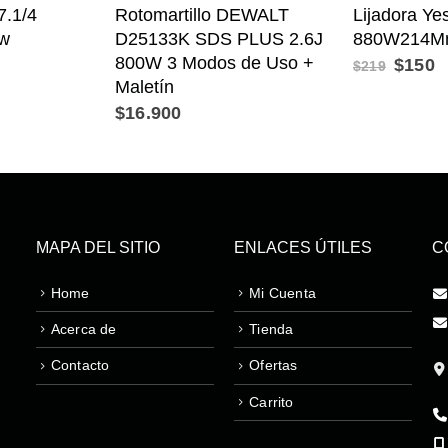
7.1/4
Rotomartillo DEWALT
Lijadora Ye
0w
D25133K SDS PLUS 2.6J
880W214Mm
800W 3 Modos de Uso +
$
150
$
219
Maletín
$
16.900
MAPA DEL SITIO
ENLACES ÚTILES
C
Home
Mi Cuenta
Acerca de
Tienda
Contacto
Ofertas
Carrito